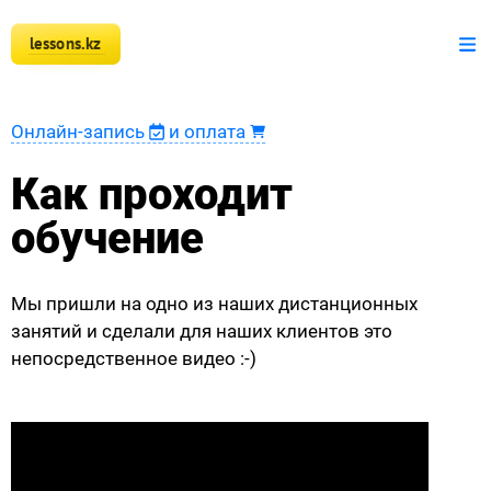
lessons.kz
+7 777 150 51 51
Математика
Онлайн-запись
и оплата
Физика
Как проходит
Информатика
обучение
Оплата
Мы пришли на одно из наших дистанционных
Новости
занятий и сделали для наших клиентов это
непосредственное видео :-)
Наши ученики
Регистрация преподавателя