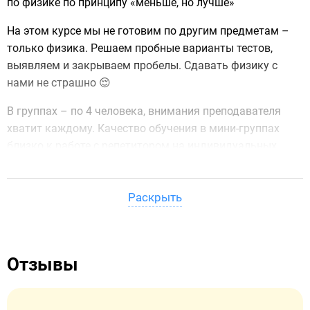
по физике по принципу «меньше, но лучше»
На этом курсе мы не готовим по другим предметам –
только физика. Решаем пробные варианты тестов,
выявляем и закрываем пробелы. Сдавать физику с
нами не страшно 😌
В группах – по 4 человека, внимания преподавателя
хватит каждому. Качество обучения в мини-группах
близко к работе с репетитором на индивидуальных
занятиях.
Чем раньше начинаете курс, тем больше шансов хорошо
Раскрыть
сдать и больше сессий сдачи ЕНТ в запасе.
Рекомендуем начинать готовиться на летних каникулах
после 10-го класса.
Отзывы
📚 Темы подготовки по физике ЕНТ
Чтобы вы понимали, из чего состоит курс, мы разбили