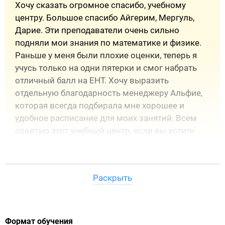
Хочу сказать огромное спасибо, учебному
всю подготовку на главы и темы. Каждая из них
центру. Большое спасибо Айгерим, Мергуль,
содержит объяснения, формулы и задачи для
Дарие. Эти преподаватели очень сильно
тренировки.
подняли мои знания по математике и физике.
Кинематика
Раньше у меня были плохие оценки, теперь я
Динамика
учусь только на одни пятерки и смог набрать
Статика
отличный балл на ЕНТ. Хочу выразить
Законы сохранения
отдельную благодарность менеджеру Альфие,
Механика жидкостей и газов
которая всегда подбирала мне хорошее и
Тепловая физика
удобное расписание для моих занятий. Всем
Жидкие и твердые тела
советую этот учебный центр, если вы хотите
Электростатика
отличный прогресс в учебе!
Электрический Ток
Даниил, 03.06.24
Электрический ток в различных средах
2GIS
Раскрыть
Магнитное поле
Электромагнитная индукция
Механические колебания
Электромагнитные колебания
Формат обучения