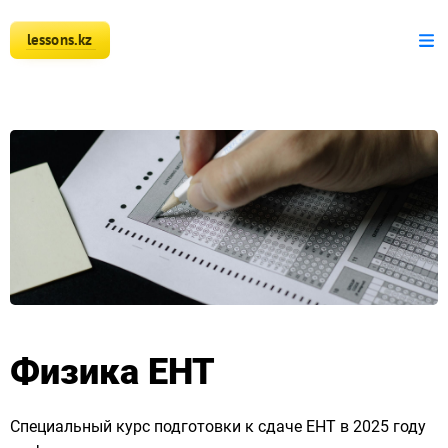
lessons.kz
+7 777 150 51 51
Математика
Физика
Информатика
Оплата
Новости
Наши ученики
Физика ЕНТ
Регистрация преподавателя
Специальный курс подготовки к сдаче ЕНТ в 2025 году