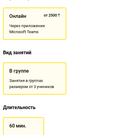
Механические волны
Электромагнитные волны
от 2500 ₸
Онлайн
Волновая оптика
Геометрическая оптика
Через приложение
Microsoft Teams
Элементы теории вероятности
Квантовая и атомная физика
Физика атомного ядра
Вид занятий
В группе
Занятия в группах
размером от 3 учеников
Длительность
60
мин.