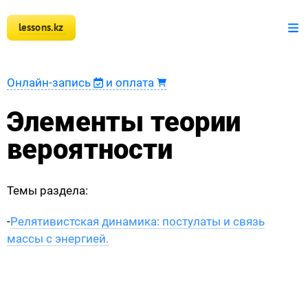
lessons.kz
+7 777 150 51 51
Математика
Онлайн-запись
и оплата
Физика
Элементы теории
Информатика
вероятности
Оплата
Темы раздела:
Новости
-
Релятивистская динамика: постулаты и связь
Наши ученики
массы с энергией.
Регистрация преподавателя