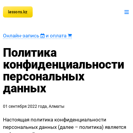
lessons.kz
+7 777 150 51 51
Математика
Онлайн-запись
и оплата
Физика
Политика
Информатика
конфиденциальности
персональных
Оплата
данных
Новости
Наши ученики
01 сентября 2022 года, Алматы
Регистрация преподавателя
Настоящая политика конфиденциальности
персональных данных (далее – политика) является