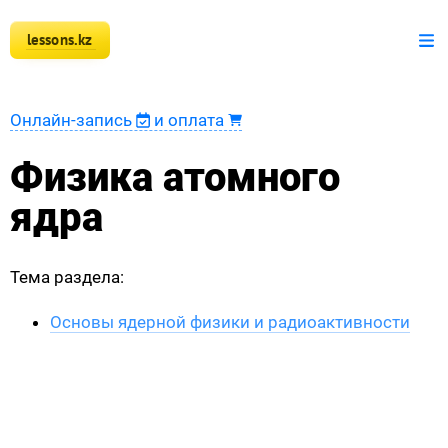
lessons.kz
+7 777 150 51 51
Математика
Онлайн-запись
и оплата
Физика
Физика атомного
Информатика
ядра
Оплата
Тема раздела:
Новости
Основы ядерной физики и радиоактивности
Наши ученики
Регистрация преподавателя