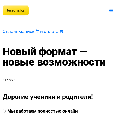
lessons.kz
+7 777 150 51 51
Математика
Онлайн-запись
и оплата
Физика
Новый формат —
Информатика
новые возможности
Оплата
Новости
01.10.25
Наши ученики
Дорогие ученики и родители!
Регистрация преподавателя
✨
Мы работаем полностью онлайн