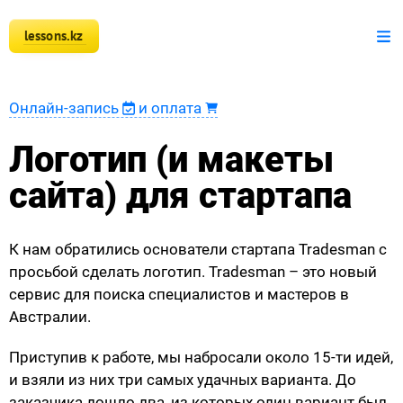
lessons.kz
+7 777 150 51 51
Математика
Онлайн-запись
и оплата
Физика
Логотип (и макеты
Информатика
сайта) для стартапа
Оплата
К нам обратились основатели стартапа Tradesman с
Новости
просьбой сделать логотип. Tradesman – это новый
сервис для поиска специалистов и мастеров в
Наши ученики
Австралии.
Регистрация преподавателя
Приступив к работе, мы набросали около 15-ти идей,
и взяли из них три самых удачных варианта. До
заказчика дошло два, из которых один вариант был