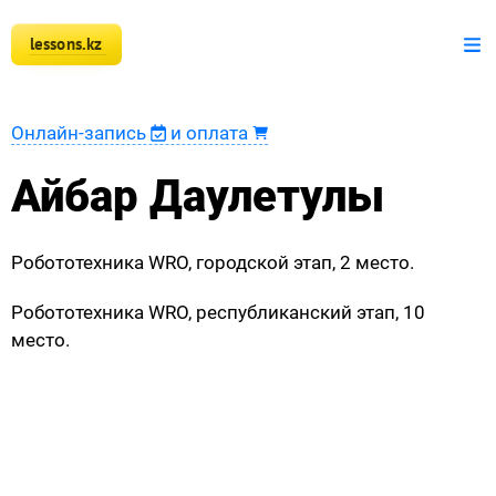
lessons.kz
+7 777 150 51 51
Математика
Онлайн-запись
и оплата
Физика
Айбар Даулетулы
Информатика
Робототехника WRO, городской этап, 2 место.
Оплата
Робототехника WRO, республиканский этап, 10
Новости
место.
Наши ученики
Регистрация преподавателя