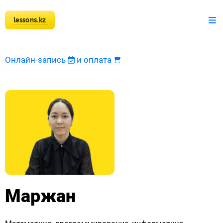
lessons.kz
+7 777 150 51 51
Математика
Онлайн-запись
и оплата
Физика
Информатика
Оплата
Новости
Наши ученики
Регистрация преподавателя
Маржан